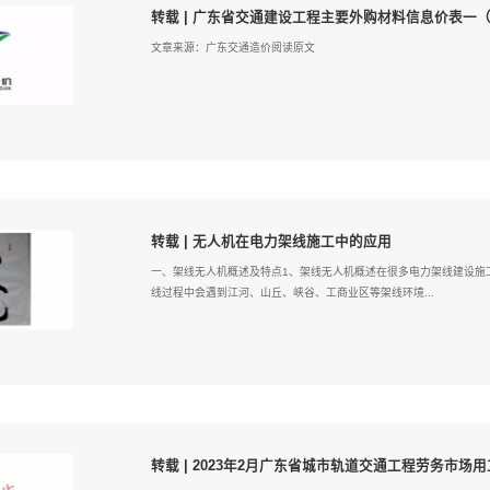
转载｜
本材料价
确定的，
转载 
文章来源