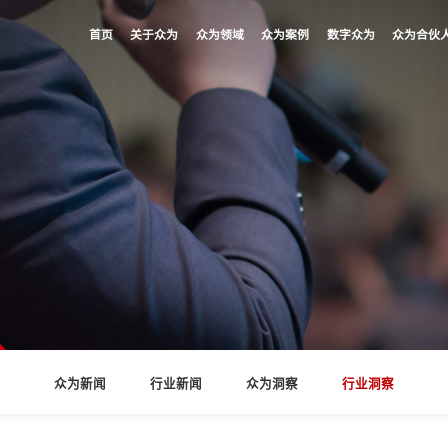
首页
关于众为