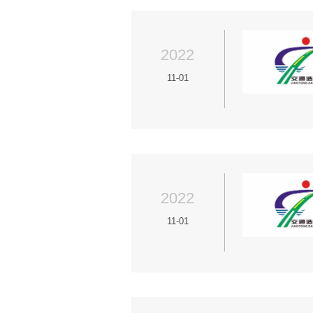
您当前位置：
首页
新
2022
11-01