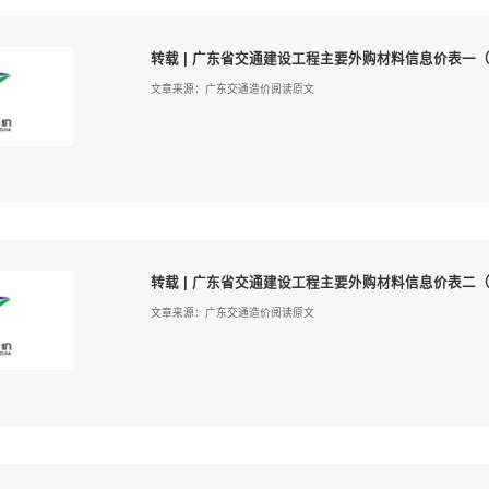
闻与洞察
众为新闻
行业
转载 
文章来源