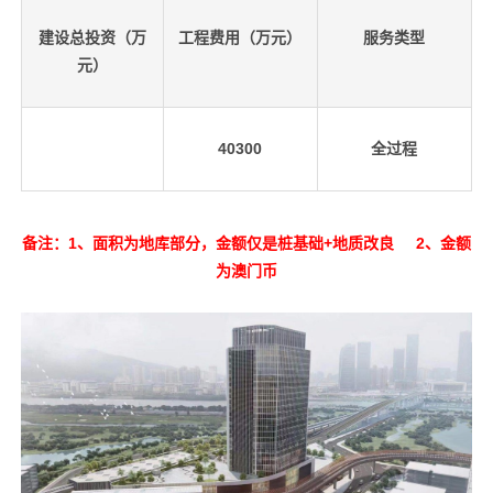
建设总投资（万
工程费用（万元）
服务类型
元）
40300
全过程
备注：
1、面积为地库部分，金额仅是桩基础+地质改良
2、金额
为澳门币
先
设
置
数
据