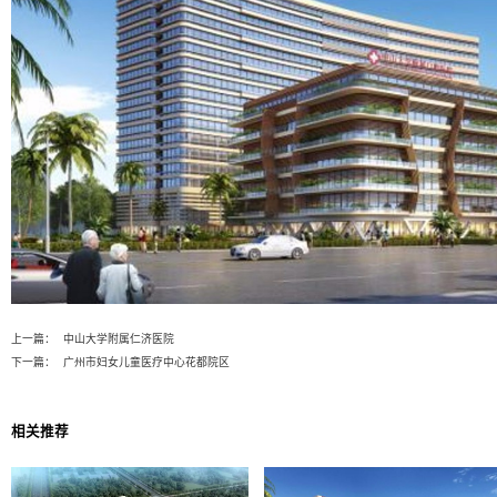
建设总投资（万元）
先
设
置
数
据