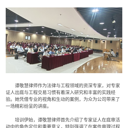
谭敬慧律师作为
法律与工程领域的
资深
专家，对专家
证人出庭
与
工程交易习惯有着深入研究和丰富
的
实践经
验。她
凭借
专业的视角和生动的案例，为众为公司带来了
一场精彩纷呈的讲座。
培训伊始，
谭敬慧律师
首先介绍了专家证人在
庭审活
动中
的角色
定位
和重要
意义
，
特别
强调了
在案件审理
过程