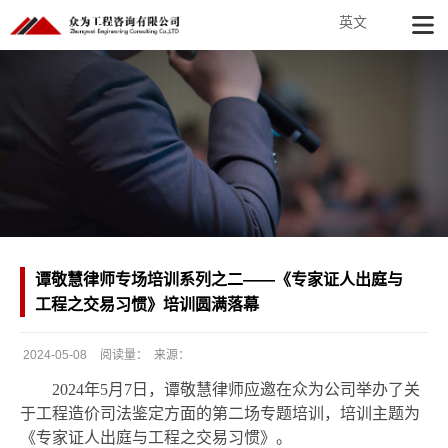
英文
谭敬慧律师专场培训系列之二——《专家证人出庭与
工程之交易习惯》培训圆满落幕
2024-05-08
阅读量：
来源：
发
2024年5月7日，谭敬慧律师
应
邀
在
众为公司
举办
了
关
布
于
工程造价司法鉴定方面的
第二场
专题
培训，培训主题为
日
《专家证人出庭与工程之交易习惯》。
期：