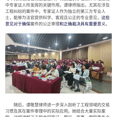
中
专家证人所发挥
的关键作用。
谭律师
指出，
尤其
在
涉及
工程纠纷
的
案件中，专家证人作为
独立的
第三方专业人
士，能够为法官提供科学、客观
且
公正的
专业
意见，
这些
意见对于确保
案件的公正审理
和正确裁决具有重要意义
。
随后，谭敬慧
律师进一步
深入剖析了工程领域的交易
习惯及其在案件审理中的
实际
应用。她结合大量实际案