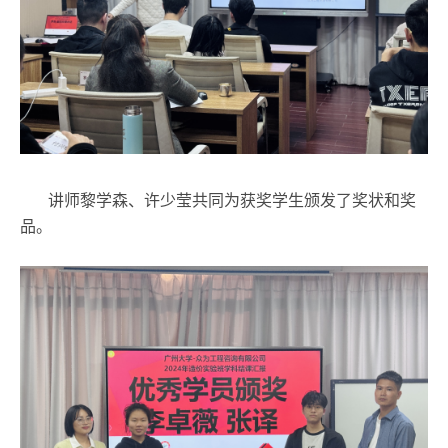
讲师黎学森、许少莹共同为获奖学生颁发了奖状和奖
品。